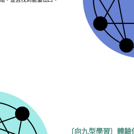
搜
搜尋
尋
〔向九型學習〕體驗