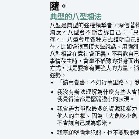
隨。
典型的八型想法
八型是典型的強權領導者，深信著
淘汰。八型會不斷告訴自己：「只
存。」八型會用各種方式證明自己
在，比如會很直接大聲說話、用強烈
八型相當在意社會正義，不喜歡自
事情發生時，會毫不猶豫的挺身而
方式，就是要擁有更強大的力量，
強勢。
「讀萬卷書，不如行萬里路。」
我沒有辦法理解為什麼有些人會
我覺得這都是懦弱膽小的表現。
我會盡力爭取最多的資源和權力
他人的主權。因為「大魚吃小魚
不會讓自己成為蝦米。
我寧願堅強地犯錯，也不要軟弱