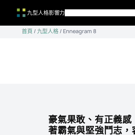
九型人格影響力
跳
首頁
/
九型人格
/
Enneagram 8
至
主
要
內
容
豪氣果敢、有正義感
著霸氣與堅強鬥志，