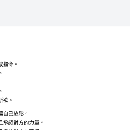
或指令。
。
。
所欲。
讓自己放鬆。
且承認對方的力量。