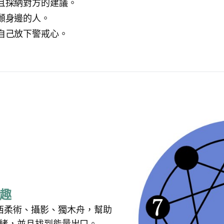
且採納對方的建議。
顧身邊的人。
自己放下警戒心。
趣
巴西柔術、攝影、獨木舟，幫助
緒，並且找到能量出口。