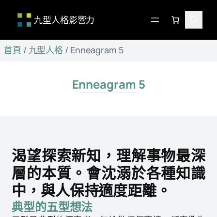
九型人格影響力
跳
首頁
/
九型人格
/
Enneagram 5
至
主
要
Enneagram 5
內
容
渴望探索新知，理解事物最深
層的本質。會沈溺於各種知識
中，與人保持適度距離。
典型的五型想法