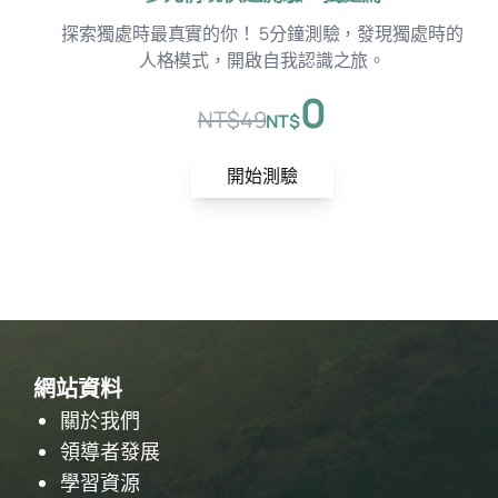
探索獨處時最真實的你！ 5分鐘測驗，發現獨處時的
人格模式，開啟自我認識之旅。
0
NT$
49
NT$
原
目
始
前
開始測驗
價
價
格：
格：
NT$49。
NT$0。
網站資料
關於我們
領導者發展
學習資源