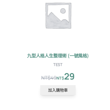
品
九型人格人生整理術 (一號風格)
TEST
29
NT$
49
NT$
原
目
始
前
加入購物車
價
價
格：
格：
NT$49。
NT$29。