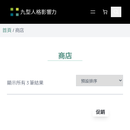
九型人格影響力
跳
首頁
/ 商店
至
主
要
內
商店
容
顯示所有 3 筆結果
特
促銷
價
商