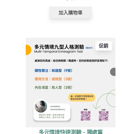
加入購物車
特
促銷
搜
價
搜尋
尋
商
品
多元情境快速測驗 – 獨處篇