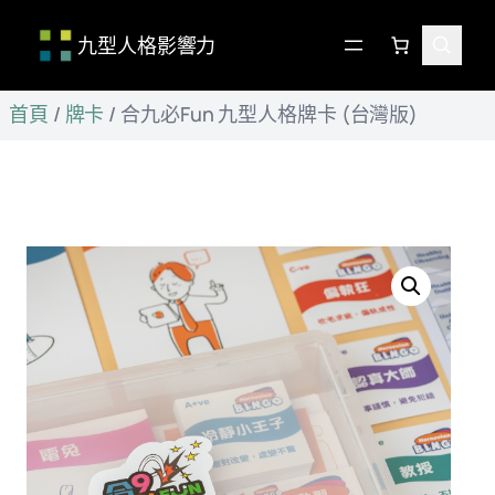
九型人格影響力
跳
首頁
/
牌卡
/
合九必Fun 九型人格牌卡 (台灣版)
至
主
要
內
容