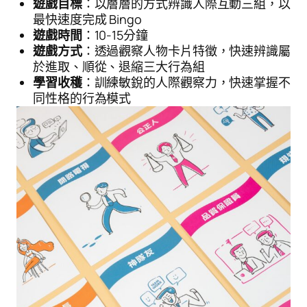
遊戲目標
：以層層的方式辨識人際互動三組，以
最快速度完成 Bingo
遊戲時間
：10-15分鐘
遊戲方式
：透過觀察人物卡片特徵，快速辨識屬
於進取、順從、退縮三大行為組
學習收穫
：訓練敏銳的人際觀察力，快速掌握不
搜
搜尋
同性格的行為模式
尋