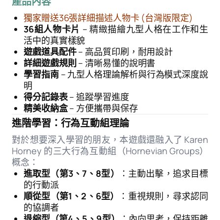
產品內容
獨家贈送36張詳細描述人物卡 (台灣版限定)
36組人物卡片
– 精緻描繪九型人格在工作和生
活中的真實樣貌
遊戲道具配件
– 高品質印刷，耐用設計
詳細遊戲規則
– 清晰易懂的說明書
學習指南
– 九型人格理論解析與行為模式深度說
明
得分記錄表
– 追蹤學習進度
精美收納盒
– 方便攜帶與保存
進階學習：行為互動組理論
對於想要深入學習的朋友，本遊戲還融入了 Karen
Horney 的三大行為互動組（Hornevian Groups）
概念：
進取型（第3、7、8型）
：主動出擊，追求目標
的行動派
順從型（第1、2、6型）
：重視規則，尋求認同
的協調者
退縮型（第4、5、9型）
：內向思考，保持距離