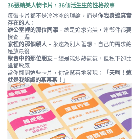
36張精美人物卡片，36個活生生的性格故事
每張卡片都不是冷冰冰的理論，而是
你我身邊真實
存在的人
：
辦公室裡的那位同事
– 總是追求完美，連郵件都要
檢查三遍
家裡的那個親人
– 永遠為別人著想，自己的需求總
是放最後
聚會中的那位朋友
– 總是能炒熱氣氛，但私下卻比
誰都敏感
當你翻開這些卡片，你會驚喜地發現：
「天啊！這
就是我認識的某某某！」