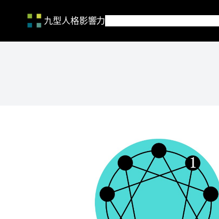
九型人格影響力
跳
至
主
要
內
容