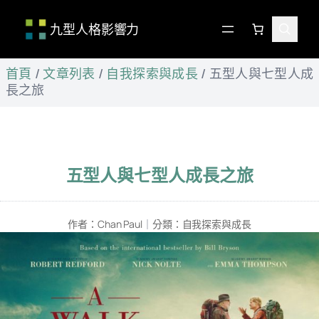
九型人格影響力
跳
首頁
/
文章列表
/
自我探索與成長
/
五型人與七型人成
至
長之旅
主
要
內
容
五型人與七型人成長之旅
作者：
Chan Paul
｜
分類：
自我探索與成長