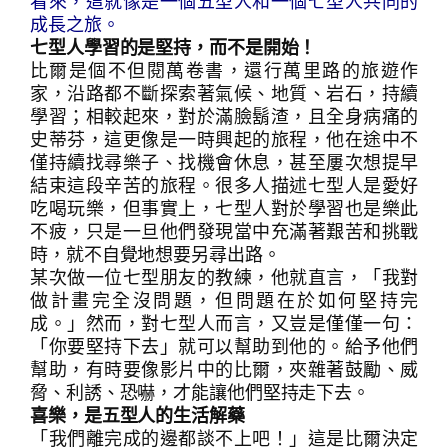
看來，這就像是一個五型人和一個七型人共同的
成長之旅。
七型人學習的是堅持，而不是開始！
比爾是個不但閱萬卷書，還行萬里路的旅遊作
家，沿路都不斷探索著氣候、地質、岩石，持續
學習；相較起來，對於滿臉鬍渣，且全身病痛的
史蒂芬，這更像是一時興起的旅程，他在途中不
僅持續找尋樂子、找機會休息，甚至屢次想提早
結束這段辛苦的旅程。很多人描述七型人是愛好
吃喝玩樂，但事實上，七型人對於學習也是樂此
不疲，只是一旦他們發現當中充滿著艱苦和挑戰
時，就不自覺地想要另尋出路。
某次做一位七型朋友的教練，他就直言，「我對
做計畫完全沒問題，但問題在於如何堅持完
成。」然而，對七型人而言，又豈是僅僅一句：
「你要堅持下去」就可以幫助到他的。給予他們
幫助，有時要像影片中的比爾，夾雜著鼓勵、威
脅、利誘、恐嚇，才能讓他們堅持走下去。
喜樂，是五型人的生活解藥
「我們離完成的邊都談不上吧！」這是比爾決定