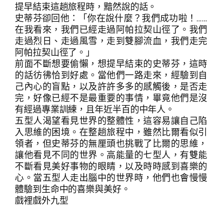
提早結束這趟旅程時，黯然說的話。
史蒂芬卻回他：「你在說什麼？我們成功啦！……
在我看來，我們已經走過阿帕拉契山徑了。我們
走過烈日、走過風雪，走到雙腳流血，我們走完
阿帕拉契山徑了。」
前面不斷想要偷懶，想提早結束的史蒂芬，這時
的話彷彿恰到好處。當他們一路走來，經驗到自
己內心的盲點，以及許許多多的感觸後，是否走
完，好像已經不是最重要的事情，畢竟他們是沒
有經過專業訓練，且年近半百的中年人。
五型人渴望看見世界的整體性，這容易讓自己陷
入思維的困境。在整趟旅程中，雖然比爾看似引
領者，但史蒂芬的無厘頭也挑戰了比爾的思維，
讓他看見不同的世界。高能量的七型人，有雙能
搜
不斷看見美好事物的眼睛，以及時時感到喜樂的
搜尋
尋
心。當五型人走出腦中的世界時，他們也會慢慢
體驗到生命中的喜樂與美好。
戲裡戲外九型