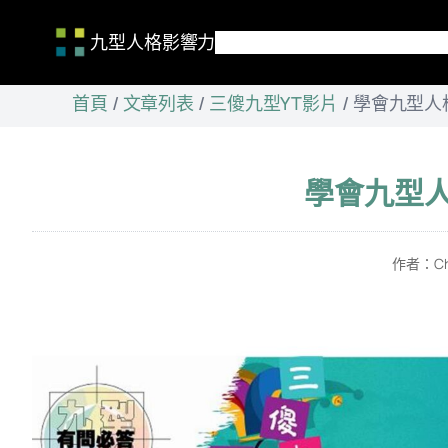
九型人格影響力
跳
首頁
/
文章列表
/
三傻九型YT影片
/
學會九型人
至
主
要
內
學會九型
容
作者：
Ch