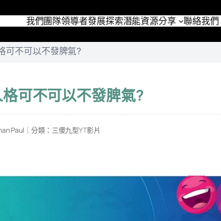
我們團隊
領導者發展
探索潛能
資源分享
聯絡我們
格可不可以不發脾氣?
人格可不可以不發脾氣?
an Paul
｜
分類：
三傻九型YT影片