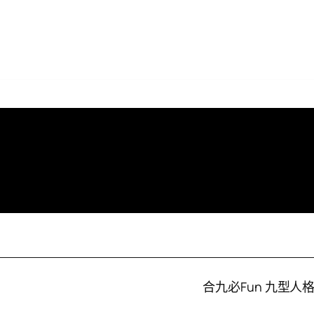
搜
搜尋
尋
合九必Fun 九型人