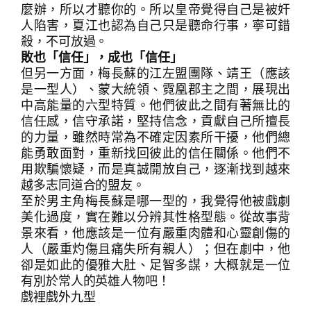
麼辦，所以才聽你的。所以皇帝覺得自己是被奸
人陷害，夏江也認為自己只是聽命行事，寧可錯
殺，不可放過。
敗也「信任」，成也「信任」
但另一方面，梅長蘇的江左盟團隊、靖王（應該
是一型人）、蒙大統領、霓凰郡主之間，展現出
中高能量的六型特質。他們彼此之間有著無比的
信任感，信守承諾，堅持信念，貢獻自己所擅長
的力量，雖然時常為不確定因素所干擾，他們總
能勇敢面對，重新找回彼此的信任關係。他們不
用欺騙懷疑，而是真誠開放自己，逐漸找到越來
越多志同道合的盟友。
至於男主角梅長蘇是哪一型的，我覺得他被戲劇
美化過度，實在難以分辨其性格型態。從故事背
景來看，他應該是一位有嚴重肉體和心靈創傷的
搜
搜尋
人（嚴重灼傷且痛失所有親人）；但在劇中，他
尋
卻是如此的優雅大肚、足智多謀，大概就是一位
有別於常人的英雄人物吧！
戲裡戲外九型