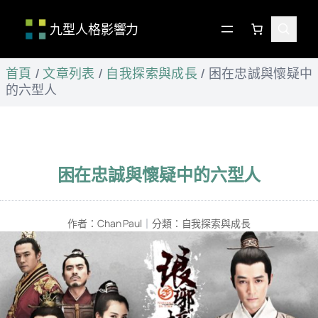
九型人格影響力
跳
首頁
/
文章列表
/
自我探索與成長
/
困在忠誠與懷疑中
至
的六型人
主
要
內
容
困在忠誠與懷疑中的六型人
作者：
Chan Paul
｜
分類：
自我探索與成長