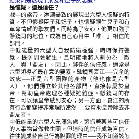
結束則是展現了朋友和臣子的忠誠。
是懷疑，還是信任？
戲中的梁帝，淋漓盡致的展現出六型人懷疑的特
質，不但懷疑臣子和妃子，也懷疑親生兒子和有
革命情感的摯友們。同時為了安心，他更加強了
懸鏡司的地位，成為自己心目中「唯一」相信的
部門。
中低能量的六型人自我防衛極強，時時保持警
覺，提防問題發生，且明確地將人劃分為「敵
人」與「盟友」。因此，夥伴的信任感，通常是
六型領導者最在意的要素。懸鏡司夏江──完全的
效忠──正是六型團隊的產物（他也像是六型
人），他們獨立於其他各部門，直接隸屬於皇
帝，幫助皇帝處理各種疑難雜症。懸鏡司的存
在，可以讓皇帝感到安心；另一方面，夏江的所
有行為都變得非常理所當然──要幫助皇帝除去非
盟友者。
中低能量的六型人充滿焦慮，緊抓著某些可信任
的人事物當做救生圈，但這時的信任成為盲信，
往往變成替自己行為脫罪的理由──我不知道該怎