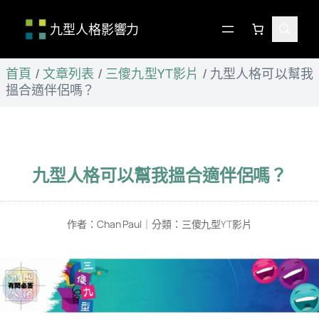
九型人格影響力
跳
首頁
/
文章列表
/
三傻九型YT影片
/
九型人格可以幫我
至
搵合適伴侶嗎？
主
要
內
容
九型人格可以幫我搵合適伴侶嗎？
作者：
Chan Paul
｜
分類：
三傻九型YT影片