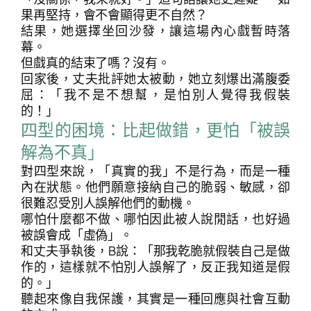
果再堅持，會不會顯得更不自然？
結果，她選擇坐回沙發，讓這場內心戲暫時落
幕。
但戲真的結束了嗎？沒有。
回家後，丈夫批評她太被動，她立刻爆出滿腹委
屈：「我不是不想幫，是怕別人覺得我假裝
的！」
四型的困境：比起做錯，更怕「被誤
解為不真」
對四型來說，「真實的我」不是行為，而是一種
內在狀態。他們願意接納自己的脆弱、敏感，卻
很難忍受別人誤解他們的動機。
哪怕什麼都不做、哪怕因此被人說閒話，也好過
被誤會成「虛偽」。
和丈夫爭執後，B說：「那我乾脆就假裝自己是做
作的，這樣就不怕別人誤解了，反正我知道是假
的。」
聽起來像自我保護，其實是一種回應與社會互動