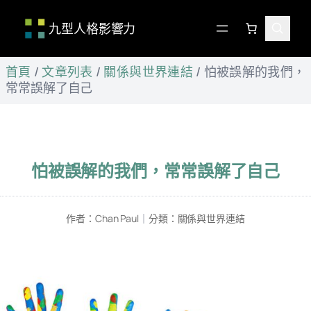
九型人格影響力
跳
首頁
/
文章列表
/
關係與世界連結
/
怕被誤解的我們，
至
常常誤解了自己
主
要
內
容
怕被誤解的我們，常常誤解了自己
作者：
Chan Paul
｜
分類：
關係與世界連結