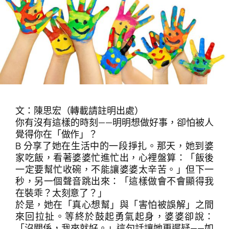
文：陳思宏（轉載請註明出處）
你有沒有這樣的時刻——明明想做好事，卻怕被人
覺得你在「做作」？
B 分享了她在生活中的一段掙扎。那天，她到婆
家吃飯，看著婆婆忙進忙出，心裡盤算：「飯後
一定要幫忙收碗，不能讓婆婆太辛苦。」但下一
秒，另一個聲音跳出來：「這樣做會不會顯得我
在裝乖？太刻意了？」
於是，她在「真心想幫」與「害怕被誤解」之間
來回拉扯。等終於鼓起勇氣起身，婆婆卻說：
「沒關係，我來就好。」這句話讓她更遲疑——如