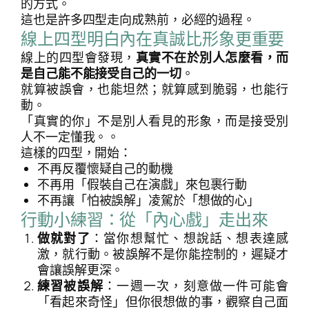
的方式。
這也是許多四型走向成熟前，必經的過程。
線上四型明白內在真誠比形象更重要
線上的四型會發現，
真實不在於別人怎麼看，而
是自己能不能接受自己的一切
。
就算被誤會，也能坦然；就算感到脆弱，也能行
動。
「真實的你」不是別人看見的形象，而是接受別
人不一定懂我。。
這樣的四型，開始：
不再反覆懷疑自己的動機
不再用「假裝自己在演戲」來包裹行動
不再讓「怕被誤解」凌駕於「想做的心」
行動小練習：從「內心戲」走出來
做就對了
：當你想幫忙、想說話、想表達感
激，就行動。被誤解不是你能控制的，遲疑才
會讓誤解更深。
搜
搜尋
練習被誤解
：一週一次，刻意做一件可能會
尋
「看起來奇怪」但你很想做的事，觀察自己面