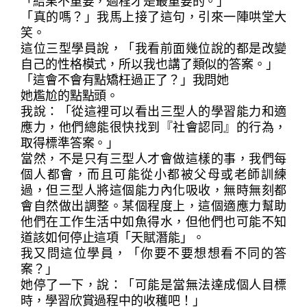
「結果不重要，過程才是最重要的。」
「真的嗎？」我馬上接了這句，引來一陣哄堂大
笑。
這位三型學員說，「我看前面幾位說的都是改變
自己的性格模式，所以我也講了類似的答案。」
「這會不會有點矯枉過正了？」我問她
她尷尬的點點頭。
我說：「從這裡可以看出三型人的學習能力和適
應力，他們總能很快找到『社會認同』的行為，
取得標準答案。」
當然，不是只有三型人才會做這樣的事，我們每
個人都會，而且可能從小都被父母或老師訓練
過，但三型人將這個能力內化吸收，無時無刻都
會自然做出調整。某個程度上，這個適應力幫助
他們在工作生活中如魚得水，但他們也可能不知
道該如何停止這項「天賦潛能」。
我又問這位學員，「你要不要想想看不同的答
案？」
她停了一下，說：「可能是當無法達成個人目標
時，學習欣賞過程中的收穫吧！」