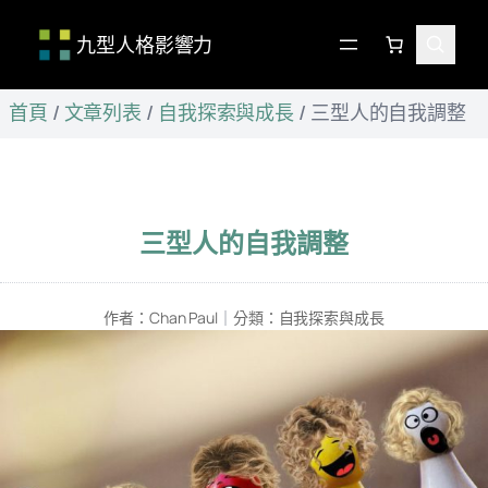
九型人格影響力
跳
首頁
/
文章列表
/
自我探索與成長
/
三型人的自我調整
至
主
要
內
容
三型人的自我調整
作者：
Chan Paul
｜
分類：
自我探索與成長