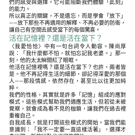
們的感受與選擇。它可能阻斷我們體驗「此刻」
的能力。
所以真正的關鍵，不是遺忘，而是學會「放下」
——放下那些不再適用的解釋、不再必要的防衛，
讓自己有空間去感受當下的每個驚喜。
活在記憶裡？還是活在當下？
〈我愛恰恰〉中有一句台詞令人動容。陳尚厚
說：「我什麼都不怕，就怕忘記我老婆。」那一
刻，他的太太瞬間紅了眼眶。
他活在記憶裡嗎？還是活在當下？也許，兩者皆
搜
搜尋
是。他不再記得生活的細節，卻記得深愛的那個
尋
人——那段情感，依然存在，甚至比以往更加純
粹。
我們的性格，其實就是許多「記憶」組成的應對
模式。這些模式幫助我們適應生活，但若從未被
覺察，就會成為看不見的枷鎖，讓我們在過去裡
重複自己。
自我成長，就是打開這些模式的開始。當我們能
意識到：「我不一定要一直這樣活著」，選擇才