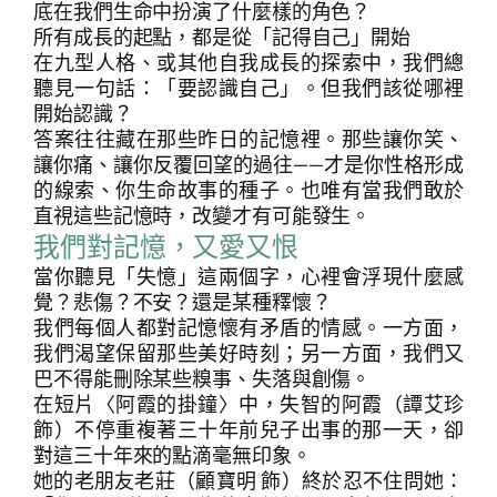
底在我們生命中扮演了什麼樣的角色？
所有成長的起點，都是從「記得自己」開始
在九型人格、或其他自我成長的探索中，我們總
聽見一句話：「要認識自己」。但我們該從哪裡
開始認識？
答案往往藏在那些昨日的記憶裡。那些讓你笑、
讓你痛、讓你反覆回望的過往——才是你性格形成
的線索、你生命故事的種子。也唯有當我們敢於
直視這些記憶時，改變才有可能發生。
我們對記憶，又愛又恨
當你聽見「失憶」這兩個字，心裡會浮現什麼感
覺？悲傷？不安？還是某種釋懷？
我們每個人都對記憶懷有矛盾的情感。一方面，
我們渴望保留那些美好時刻；另一方面，我們又
巴不得能刪除某些糗事、失落與創傷。
在短片〈阿霞的掛鐘〉中，失智的阿霞（譚艾珍
飾）不停重複著三十年前兒子出事的那一天，卻
對這三十年來的點滴毫無印象。
她的老朋友老莊（顧寶明 飾）終於忍不住問她：