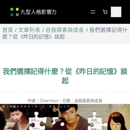
九型人格影響力
跳
首頁
/
文章列表
/
自我探索與成長
/
我們選擇記得什
至
麼？從《昨日的記憶》談起
主
要
內
容
我們選擇記得什麼？從《昨日的記憶》談
起
作者：
Chan Paul
｜
分類：
自我探索與成長