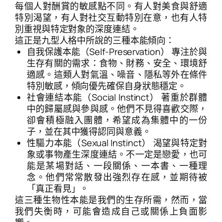
每個人對酬賞的敏感點不同。有人對美食與舒適
特別渴望，有人對社交互動特別在意，也有人特
別重視與特定對象的深度連結。
這正是九型人格中所說的三種本能傾向：
自我保護本能（Self-Preservation） 專注於與
生存有關的需求：食物、財務、安全、環境舒
適感。這類人對氣溫、噪音、隱私等外在條件
特別敏感，傾向優先確保自身狀態穩定。
社會連結本能（Social Instinct） 著重於群體
中的歸屬感與參與感。他們不見得喜歡交際，
卻會積極融入團體，希望成為集體中的一份
子，並在其中獲得認同與意義。
性驅力本能（Sexual Instinct） 渴望與特定對
象或事物產生深度連結。不一定是戀愛，也可
能是某場對話、一段關係、一本書、一種理
念。他們常常散發出強烈存在感，並期待被
「真正看見」。
這三種生物性本能是我們的生存所需，然而，當
我們失衡時，可能會造成自己或關係上負面影