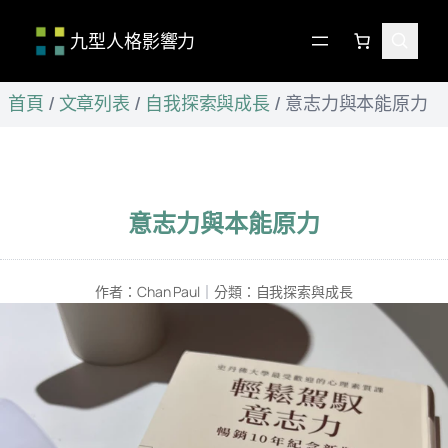
九型人格影響力
跳
首頁
/
文章列表
/
自我探索與成長
/
意志力與本能原力
至
主
要
內
容
意志力與本能原力
作者：
Chan Paul
｜
分類：
自我探索與成長