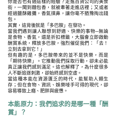
你是否也有過這樣的經驗？走進百貨公司的美食
街，一聞到麵包香，就被牽著走進店裡；又或者
經過鹽酥雞攤，香氣撲鼻，讓你毫不猶豫掏出錢
包。
其實，這背後就是「多巴胺」在發功。
當我們遇到讓人聯想到舒適、快樂的事物─無論
是食物、香氣，還是折扣標籤，大腦會立即啟動
酬賞系統，釋放多巴胺，強烈催促我們：「去！
立刻去拿到它！」
但有趣的是，多巴胺帶來的並不是快樂，而是
「期待快樂」。它推動我們採取行動，卻未必能
真正讓我們感到滿足。這也解釋了，為什麼很多
人不斷追逐刺激，卻始終感到空虛。
當這種本能在資源匱乏的時代，能幫助人類生
存；但在食物、資訊、娛樂唾手可得的現代，卻
容易導致上癮、肥胖與疲憊。
本能原力：我們追求的是哪一種「酬
賞」？